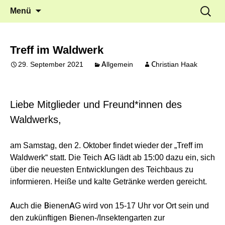
Frankfurt Griesheim
Springe
Suche
Waldwerk e.V.
Menü
zum
nach:
Inhalt
Treff im Waldwerk
29. September 2021
Allgemein
Christian Haak
Liebe Mitglieder und Freund*innen des
Waldwerks,
am Samstag, den 2. Oktober findet wieder der „Treff im
Waldwerk“ statt. Die Teich AG lädt ab 15:00 dazu ein, sich
über die neuesten Entwicklungen des Teichbaus zu
informieren. Heiße und kalte Getränke werden gereicht.
Auch die BienenAG wird von 15-17 Uhr vor Ort sein und
den zukünftigen Bienen-/Insektengarten zur