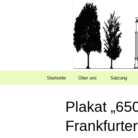
Frankfurt Griesheim
Waldwerk 
Springe
Startseite
Über uns
Satzung
zum
Inhalt
Plakat „65
Frankfurte