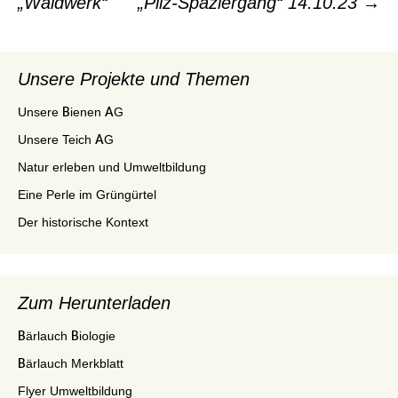
„Waldwerk“
„Pilz-Spaziergang“ 14.10.23
→
Beitrags-
Navigation
Unsere Projekte und Themen
Unsere Bienen AG
Unsere Teich AG
Natur erleben und Umweltbildung
Eine Perle im Grüngürtel
Der historische Kontext
Zum Herunterladen
Bärlauch Biologie
Bärlauch Merkblatt
Flyer Umweltbildung