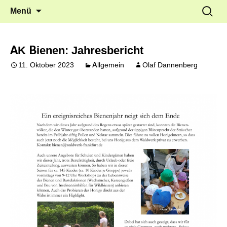
Frankfurt Griesheim
Springe
Suche
Waldwerk e.V.
Menü
zum
nach:
Inhalt
AK Bienen: Jahresbericht
11. Oktober 2023
Allgemein
Olaf Dannenberg