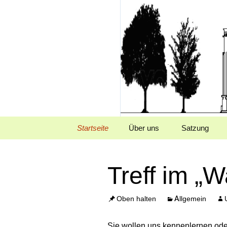
Frankfurt Griesheim
Waldwerk 
Springe
Startseite
Über uns
Satzung
zum
Inhalt
Treff im „
Oben halten
Allgemein
Sie wollen uns kennenlernen oder