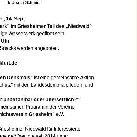
n
Ursula Schmidt
., 14. Sept.
erk“
im Griesheimer Teil des „Niedwald“
ige Wasserwerk geöffnet sein.
 Uhr
e Snacks werden angeboten.
kfurt.de
nen Denkmals“
ist eine gemeinsame Aktion
chutz“ mit den Landesdenkmalpflegern und
l: unbezahlbar oder unersetzlich?“
gemeinsamen Programm der Vereine
ichtsverein Griesheim“ e.V.
iesheimer Niedwald für Interessierte
age geöffnet, die seit
2014
unter