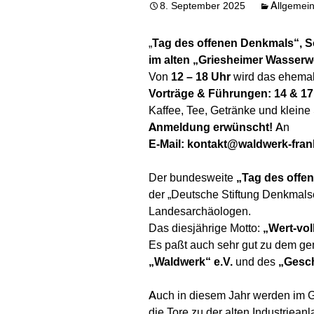
8. September 2025
Allgemei
„
Tag des offenen Denkmals“, So
im alten „Griesheimer Wasserw
Von
12 – 18 Uhr
wird das ehemal
Vorträge & Führungen: 14 & 17
Kaffee, Tee, Getränke und klein
Anmeldung erwünscht!
An
E-Mail: kontakt@waldwerk-fran
Der bundesweite
„Tag des offe
der „Deutsche Stiftung Denkmals
Landesarchäologen.
Das diesjährige Motto:
„Wert-vol
Es paßt auch sehr gut zu dem 
„Waldwerk“ e.V.
und des
„Gesch
Auch in diesem Jahr werden im Gr
die Tore zu der alten Industrieanl