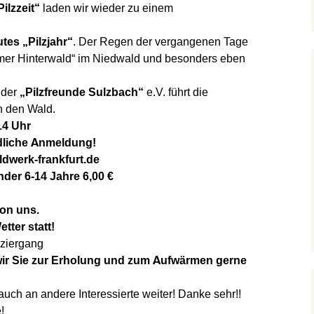
Pilzzeit“
laden wir wieder zu einem
es „Pilzjahr“
. Der Regen der vergangenen Tage
imer Hinterwald“ im Niedwald und besonders eben
 der
„Pilzfreunde Sulzbach“
e.V. führt die
h den Wald.
14 Uhr
dliche Anmeldung!
dwerk-frankfurt.de
nder 6-14 Jahre 6,00 €
von uns.
tter statt!
aziergang
ir Sie zur Erholung und zum Aufwärmen gerne
auch an andere Interessierte weiter! Danke sehr!!
!