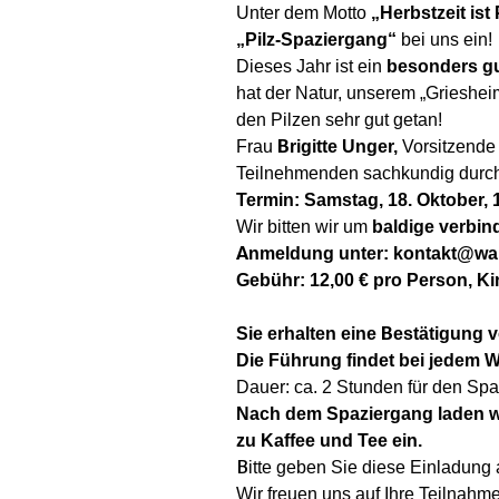
Unter dem Motto
„Herbstzeit ist 
„Pilz-Spaziergang“
bei uns ein!
Dieses Jahr ist ein
besonders gut
hat der Natur, unserem „Grieshe
den Pilzen sehr gut getan!
Frau
Brigitte Unger,
Vorsitzende
Teilnehmenden sachkundig durc
Termin: Samstag, 18. Oktober, 
Wir bitten wir um
baldige verbin
Anmeldung unter: kontakt@wal
Gebühr: 12,00 € pro Person, Ki
Sie erhalten eine Bestätigung 
Die Führung findet bei jedem We
Dauer: ca. 2 Stunden für den Sp
Nach dem Spaziergang laden w
zu Kaffee und Tee ein.
Bitte geben Sie diese Einladung 
Wir freuen uns auf Ihre Teilnahme