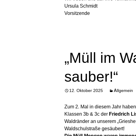
Ursula Schmidt
Vorsitzende
„Müll im W
sauber!“
12. Oktober 2025
Allgemein
Zum 2. Mal in diesem Jahr haben 
Klassen 3b & 3c der
Friedrich Li
Waldränder an unserem „Grieshei
Waldschulstraße gesäubert!
Die Müll-Mengen waren immen