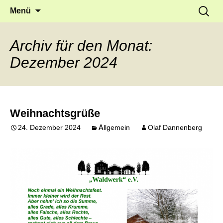
Frankfurt Griesheim
Springe
Suche
Waldwerk e.V.
Menü
zum
nach:
Inhalt
Archiv für den Monat:
Dezember 2024
Weihnachtsgrüße
24. Dezember 2024
Allgemein
Olaf Dannenberg