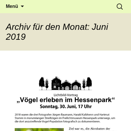
Frankfurt Griesheim
Springe
Suche
Waldwerk e.V.
Menü
zum
nach:
Inhalt
Archiv für den Monat: Juni
2019