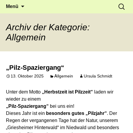
Frankfurt Griesheim
Springe
Suche
Waldwerk e.V.
Menü
zum
nach:
Inhalt
Archiv der Kategorie:
Allgemein
„Pilz-Spaziergang“
13. Oktober 2025
Allgemein
Ursula Schmidt
Unter dem Motto
„Herbstzeit ist Pilzzeit“
laden wir
wieder zu einem
„Pilz-Spaziergang“
bei uns ein!
Dieses Jahr ist ein
besonders gutes „Pilzjahr“
. Der
Regen der vergangenen Tage hat der Natur, unserem
„Griesheimer Hinterwald“ im Niedwald und besonders